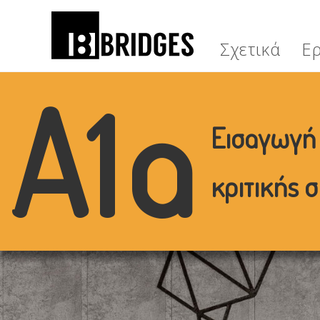
Σχετικά
Ε
Α1α
Εισαγωγή 
κριτικής 