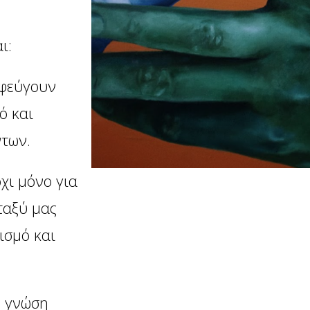
ι:
εφεύγουν
ό και
ντων.
χι μόνο για
ταξύ μας
ισμό και
η γνώση