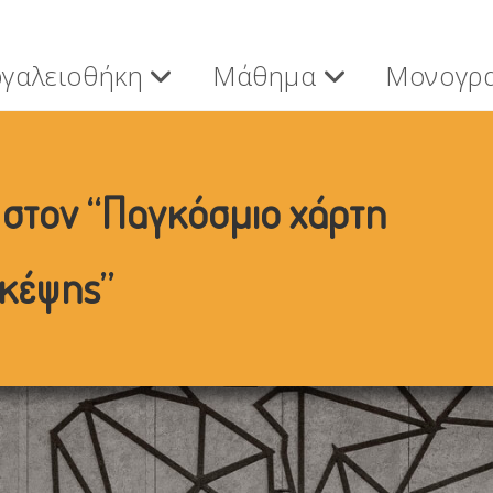
ργαλειοθήκη
Μάθημα
Μονογρ
στον “Παγκόσμιο χάρτη
σκέψης”