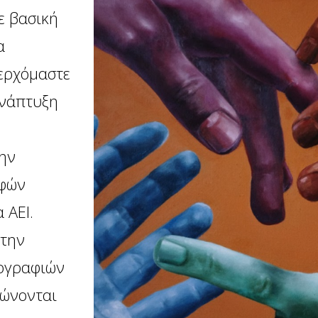
ε βασική
α
ερχόμαστε
ανάπτυξη
την
ρφών
 ΑΕΙ.
 την
ιογραφιών
φώνονται