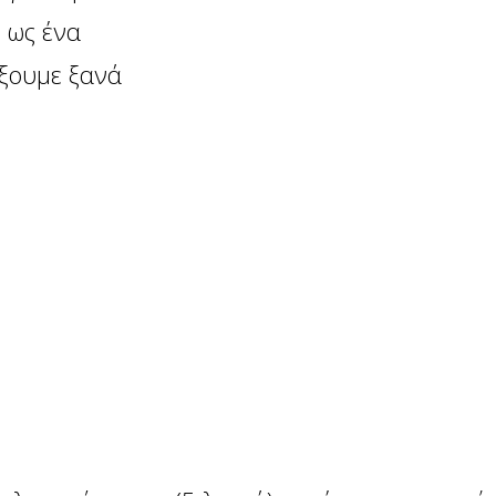
 ως ένα
άξουμε ξανά