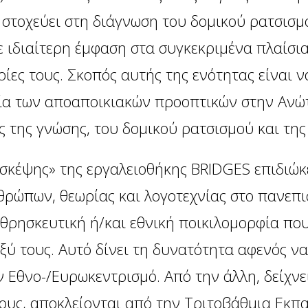
 στοχεύει στη διάγνωση του δομικού ρατσισμ
με ιδιαίτερη έμφαση στα συγκεκριμένα πλαίσ
ρίες τους. Σκοπός αυτής της ενότητας είναι ν
δία των αποαποικιακών προοπτικών στην Ανώ
ς της γνώσης, του δομικού ρατσισμού και της
 σκέψης»
της εργαλειοθήκης BRIDGES επιδιώκ
νθρώπων, θεωρίας και λογοτεχνίας στο πανεπ
θρησκευτική ή/και εθνική ποικιλομορφία που
αξύ τους. Αυτό δίνει τη δυνατότητα αφενός ν
ν Εθνο-/Ευρωκεντρισμό. Από την άλλη, δείχνε
τους, αποκλείονται από την Τριτοβάθμια Εκπ