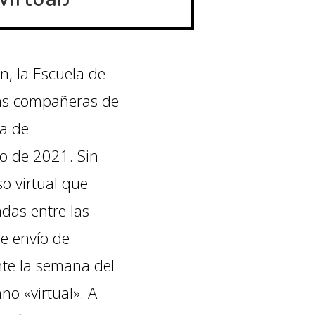
, la Escuela de
las compañeras de
a de
io de 2021. Sin
o virtual que
adas entre las
de envío de
nte la semana del
no «virtual». A