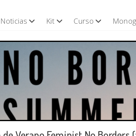
Noticias
Kit
Curso
Monog
 de Verano Feminist No Borders (