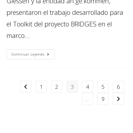
Giessen y la entidad an.ge.kommen,
presentaron el trabajo desarrollado para
el Toolkit del proyecto BRIDGES en el
marco…
Continuar Leyendo
1
2
3
4
5
6
…
9